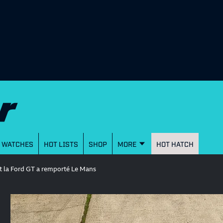
WATCHES
HOT LISTS
SHOP
MORE
HOT HATCH
t la Ford GT a remporté Le Mans