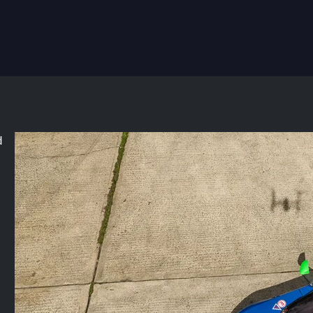
d
e
e