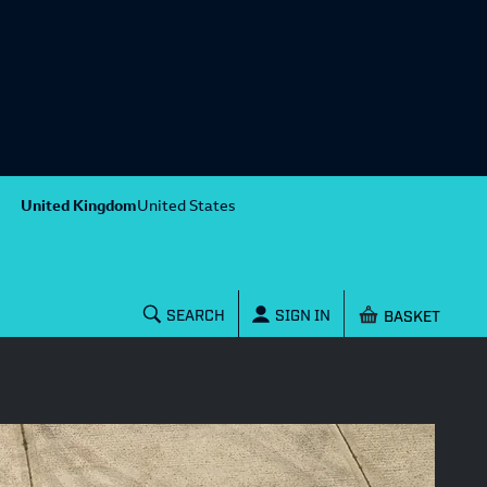
United Kingdom
United States
Shopping baske
SEARCH
SIGN IN