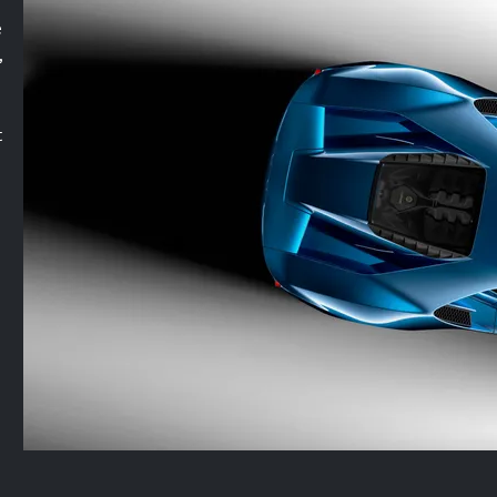
e
,
t