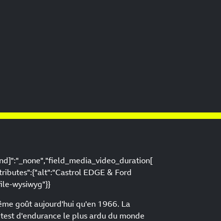
nd]":"_none","field_media_video_duration[
ttributes":{"alt":"Castrol EDGE & Ford
ile-wysiwyg"}}
 même goût aujourd'hui qu'en 1966. La
u test d'endurance le plus ardu du monde