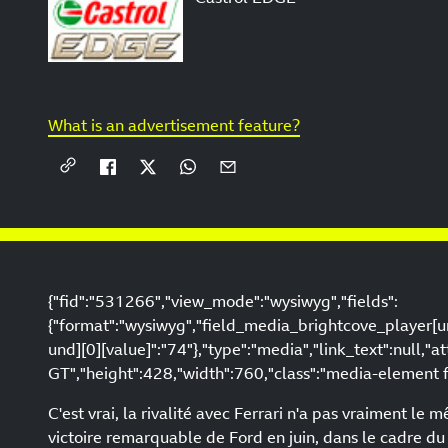
What is an advertisement feature?
{"fid":"531266","view_mode":"wysiwyg","fields":
{"format":"wysiwyg","field_media_brightcove_player[u
und][0][value]":"74"},"type":"media","link_text":null,"a
GT","height":428,"width":760,"class":"media-element f
C'est vrai, la rivalité avec Ferrari n'a pas vraiment le
victoire remarquable de Ford en juin, dans le cadre d